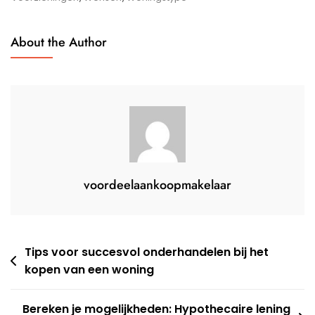
Succesvol
Kopen
About the Author
Van
Jouw
Droomhuis
voordeelaankoopmakelaar
Berichtnavigatie
Tips voor succesvol onderhandelen bij het
kopen van een woning
Bereken je mogelijkheden: Hypothecaire lening