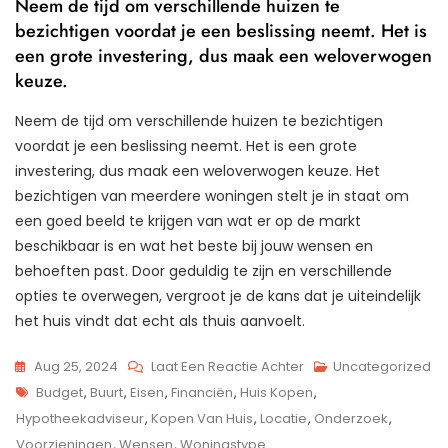
Neem de tijd om verschillende huizen te
bezichtigen voordat je een beslissing neemt. Het is
een grote investering, dus maak een weloverwogen
keuze.
Neem de tijd om verschillende huizen te bezichtigen
voordat je een beslissing neemt. Het is een grote
investering, dus maak een weloverwogen keuze. Het
bezichtigen van meerdere woningen stelt je in staat om
een goed beeld te krijgen van wat er op de markt
beschikbaar is en wat het beste bij jouw wensen en
behoeften past. Door geduldig te zijn en verschillende
opties te overwegen, vergroot je de kans dat je uiteindelijk
het huis vindt dat echt als thuis aanvoelt.
Op
Aug 25, 2024
Laat Een Reactie Achter
Uncategorized
Tags
Tips
Budget
,
Buurt
,
Eisen
,
Financiën
,
Huis Kopen
,
Voor
Hypotheekadviseur
,
Kopen Van Huis
,
Locatie
,
Onderzoek
,
Het
Voorzieningen
,
Wensen
,
Woningstype