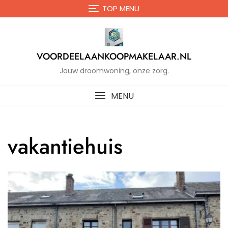
Naar
TOP MENU
de
inhoud
gaan
VOORDEELAANKOOPMAKELAAR.NL
Jouw droomwoning, onze zorg.
MENU
vakantiehuis