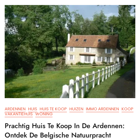
Koop:
Ontde
Jouw
Eigen
Stukje
Paradi
ARDENNEN
HUIS
HUIS TE KOOP
HUIZEN
IMMO ARDENNEN
KOOP
VAKANTIEHUIS
WONING
Prachtig Huis Te Koop In De Ardennen:
Ontdek De Belgische Natuurpracht