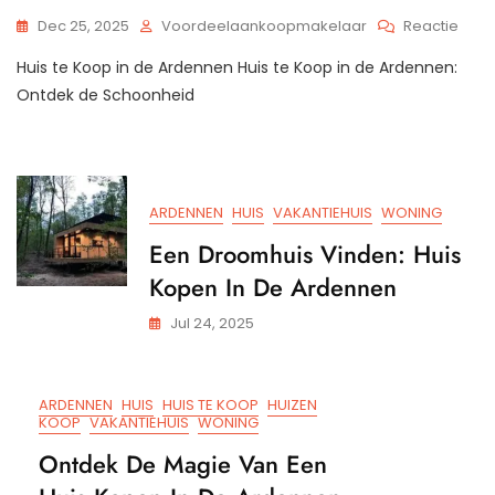
Op
Dec 25, 2025
Voordeelaankoopmakelaar
Reactie
Prach
Huis te Koop in de Ardennen Huis te Koop in de Ardennen:
Huis
Te
Ontdek de Schoonheid
Koo
In
De
Arde
Ontd
ARDENNEN
HUIS
VAKANTIEHUIS
WONING
De
Belg
Een Droomhuis Vinden: Huis
Natu
Kopen In De Ardennen
Jul 24, 2025
ARDENNEN
HUIS
HUIS TE KOOP
HUIZEN
KOOP
VAKANTIEHUIS
WONING
Ontdek De Magie Van Een