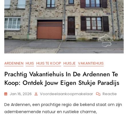
ARDENNEN
HUIS
HUIS TE KOOP
HUISJE
VAKANTIEHUIS
Prachtig Vakantiehuis In De Ardennen Te
Koop: Ontdek Jouw Eigen Stukje Paradijs
Op
Jan 16, 2026
Voordeelaankoopmakelaar
Reactie
Prach
De Ardennen, een prachtige regio die bekend staat om zijn
Vakan
In
adembenemende natuur en rustieke charme,
De
Arde
Te