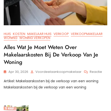
HUIS
KOSTEN
MAKELAAR HUIS
VERKOOP
VERKOOPMAKELAAR
WONING
WONING VERKOPEN
Alles Wat Je Moet Weten Over
Makelaarskosten Bij De Verkoop Van Je
Woning
Op
Apr 30, 2026
Voordeelaankoopmakelaar
Reactie
Alles
Artikel: Makelaarskosten bij de verkoop van een woning
Wat
Je
Makelaarskosten bij de verkoop van een woning
Moet
Wete
Over
Make