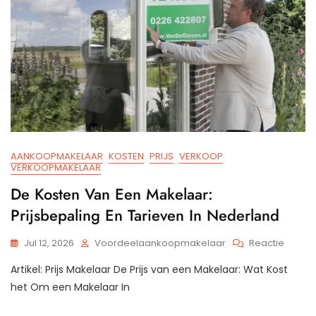
AANKOOPMAKELAAR
KOSTEN
PRIJS
VERKOOP
VERKOOPMAKELAAR
De Kosten Van Een Makelaar:
Prijsbepaling En Tarieven In Nederland
Op
Jul 12, 2026
Voordeelaankoopmakelaar
Reactie
De
Artikel: Prijs Makelaar De Prijs van een Makelaar: Wat Kost
Kosten
Van
het Om een Makelaar In
Een
Makela