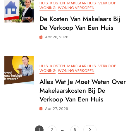
Bij
HUIS
KOSTEN
MAKELAAR HUIS
VERKOOP
De
WONING
WONING VERKOPEN
Verk
De Kosten Van Makelaars Bij
Van
Je
De Verkoop Van Een Huis
Woni
Apr 28, 2026
HUIS
KOSTEN
MAKELAAR HUIS
VERKOOP
WONING
WONING VERKOPEN
Alles Wat Je Moet Weten Over
Makelaarskosten Bij De
Verkoop Van Een Huis
Apr 27, 2026
…
Berichtnavigatie
Pagina
Pagina
Pagina
1
2
8