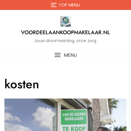
Naar
TOP MENU
de
inhoud
gaan
VOORDEELAANKOOPMAKELAAR.NL
Jouw droomwoning, onze zorg.
MENU
kosten