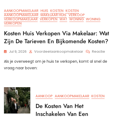
Prijsbe
En
AANKOOPMAKELAAR
HUIS
KOSTEN
KOSTEN
Tariev
AANKOOPMAKELAAR
MAKELAAR HUIS
VERKOOP
VERKOOPMAKELAAR
VERKOPEN
WAT
WONING
WONING
In
VERKOPEN
Neder
Kosten Huis Verkopen Via Makelaar: Wat
Zijn De Tarieven En Bijkomende Kosten?
Op
Jul 9, 2026
Voordeelaankoopmakelaar
Reactie
Kosten
Als je overweegt om je huis te verkopen, komt al snel de
Huis
Verkop
vraag naar boven:
Via
Makela
Wat
Zijn
De
AANKOOP
AANKOOPMAKELAAR
KOSTEN
Tarieve
En
De Kosten Van Het
Bijkom
Inschakelen Van Een
Kosten