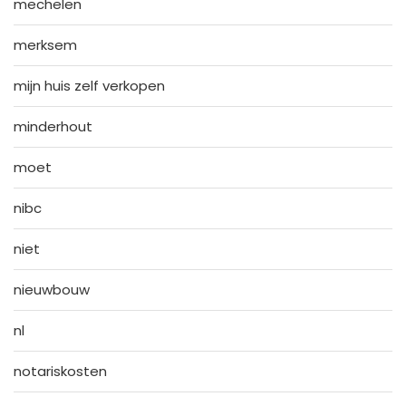
mechelen
merksem
mijn huis zelf verkopen
minderhout
moet
nibc
niet
nieuwbouw
nl
notariskosten