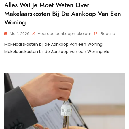
Alles Wat Je Moet Weten Over
Makelaarskosten Bij De Aankoop Van Een
Woning
Op
Mei 1, 2026
Voordeelaankoopmakelaar
Reactie
Alles
Makelaarskosten bij de Aankoop van een Woning
Wat
Je
Makelaarskosten bij de Aankoop van een Woning Als
Moet
Weten
Over
Makela
Bij
De
Aanko
Van
Een
Wonin