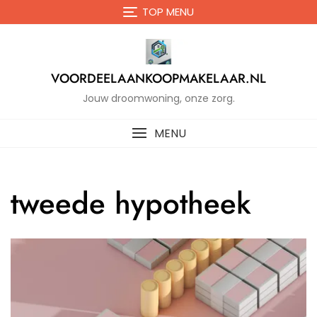
Naar
TOP MENU
de
inhoud
gaan
VOORDEELAANKOOPMAKELAAR.NL
Jouw droomwoning, onze zorg.
MENU
tweede hypotheek