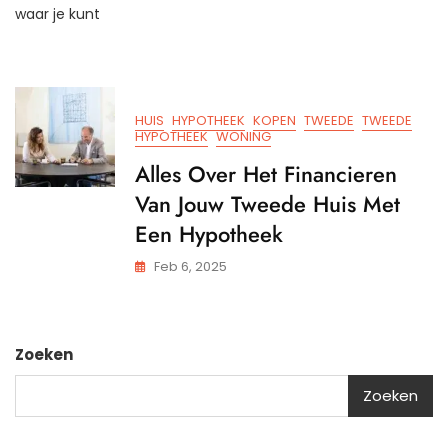
Het
waar je kunt
Bere
Van
Een
Hypo
Bij
HUIS
HYPOTHEEK
KOPEN
TWEEDE
TWEEDE
Het
HYPOTHEEK
WONING
Kope
Alles Over Het Financieren
Van
Een
Van Jouw Tweede Huis Met
Twee
Een Hypotheek
Huis
Feb 6, 2025
Zoeken
Zoeken