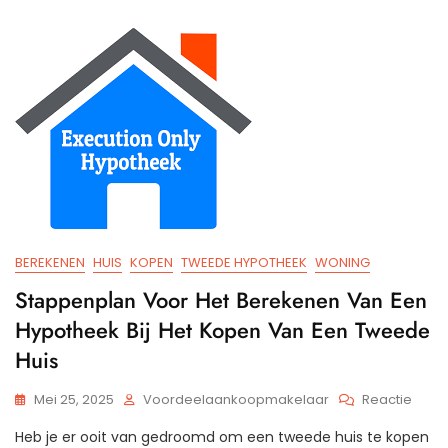
Gebru
Te
Make
Van
Over
BEREKENEN
HUIS
KOPEN
TWEEDE HYPOTHEEK
WONING
Stappenplan Voor Het Berekenen Van Een
Hypotheek Bij Het Kopen Van Een Tweede
Huis
Op
Mei 25, 2025
Voordeelaankoopmakelaar
Reactie
Stap
Heb je er ooit van gedroomd om een tweede huis te kopen
Voor