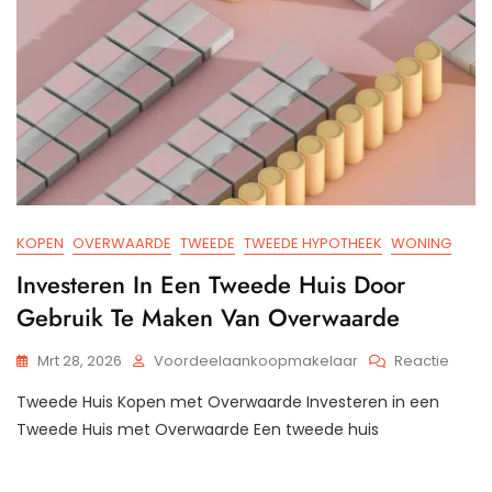
KOPEN
OVERWAARDE
TWEEDE
TWEEDE HYPOTHEEK
WONING
Investeren In Een Tweede Huis Door
Gebruik Te Maken Van Overwaarde
Op
Mrt 28, 2026
Voordeelaankoopmakelaar
Reactie
Inves
Tweede Huis Kopen met Overwaarde Investeren in een
In
Een
Tweede Huis met Overwaarde Een tweede huis
Twee
Huis
Door