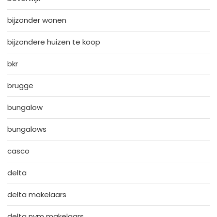
bijzonder wonen
bijzondere huizen te koop
bkr
brugge
bungalow
bungalows
casco
delta
delta makelaars
delta nvm makelaars