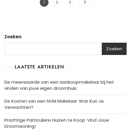
Berichtnavigatie
Pagina
Pagina
Pagina
1
2
3
Zoeken
Zoeken
LAATSTE ARTIKELEN
De meerwaarde van een aankoopmakelaar bij het
vinden van jouw eigen droomhuis
De Kosten van een NVM Makelaar: Wat Kun Je
Verwachten?
Prachtige Particuliere Huizen te Koop: Vind Jouw
Droomwoning!