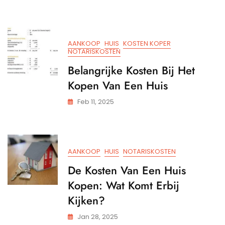
Van
Een
Huis:
Wat
AANKOOP
HUIS
KOSTEN KOPER
Kost
NOTARISKOSTEN
Het
Belangrijke Kosten Bij Het
Kope
Van
Kopen Van Een Huis
Een
Woni
Feb 11, 2025
AANKOOP
HUIS
NOTARISKOSTEN
De Kosten Van Een Huis
Kopen: Wat Komt Erbij
Kijken?
Jan 28, 2025