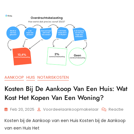
Wete
Over
Notar
Bij
De
Aank
Van
Een
Huis
AANKOOP
HUIS
NOTARISKOSTEN
Kosten Bij De Aankoop Van Een Huis: Wat
Kost Het Kopen Van Een Woning?
Op
Feb 20, 2025
Voordeelaankoopmakelaar
Reactie
Kost
Kosten bij de Aankoop van een Huis Kosten bij de Aankoop
Bij
De
van een Huis Het
Aank