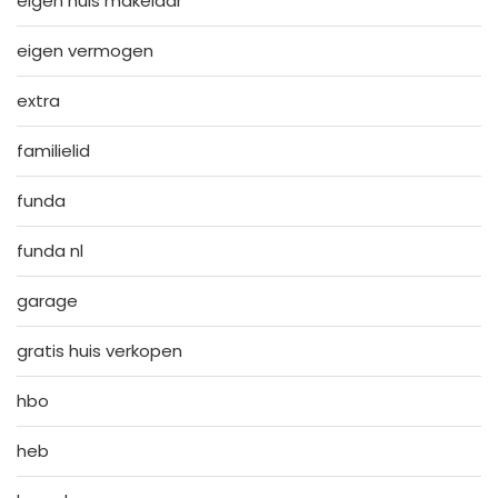
eigen huis makelaar
eigen vermogen
extra
familielid
funda
funda nl
garage
gratis huis verkopen
hbo
heb