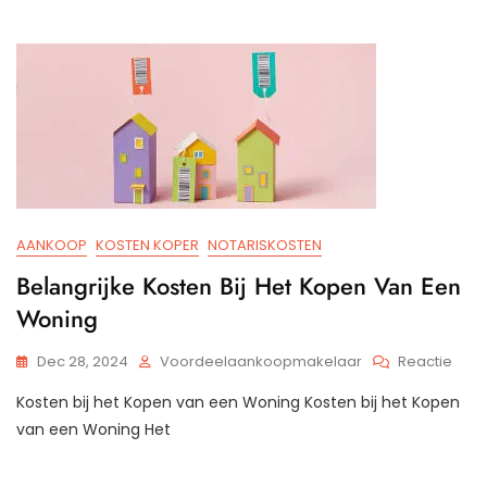
Aan
Van
Een
Appa
AANKOOP
KOSTEN KOPER
NOTARISKOSTEN
Belangrijke Kosten Bij Het Kopen Van Een
Woning
Op
Dec 28, 2024
Voordeelaankoopmakelaar
Reactie
Bela
Kosten bij het Kopen van een Woning Kosten bij het Kopen
Kost
Bij
van een Woning Het
Het
Kop