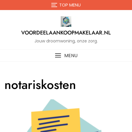
Naar
TOP MENU
de
inhoud
gaan
VOORDEELAANKOOPMAKELAAR.NL
Jouw droomwoning, onze zorg.
MENU
notariskosten