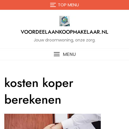
Naar
TOP MENU
de
inhoud
gaan
VOORDEELAANKOOPMAKELAAR.NL
Jouw droomwoning, onze zorg.
MENU
kosten koper
berekenen