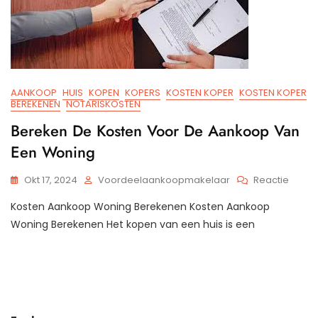
AANKOOP
HUIS
KOPEN
KOPERS
KOSTEN KOPER
KOSTEN KOPER
BEREKENEN
NOTARISKOSTEN
Bereken De Kosten Voor De Aankoop Van
Een Woning
Op
Okt 17, 2024
Voordeelaankoopmakelaar
Reactie
Berek
Kosten Aankoop Woning Berekenen Kosten Aankoop
De
Koste
Woning Berekenen Het kopen van een huis is een
Voor
De
Aank
Van
Een
Wonin