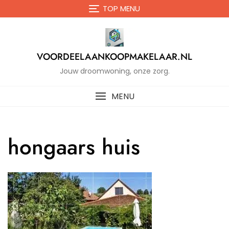
Naar
TOP MENU
de
inhoud
gaan
VOORDEELAANKOOPMAKELAAR.NL
Jouw droomwoning, onze zorg.
MENU
hongaars huis