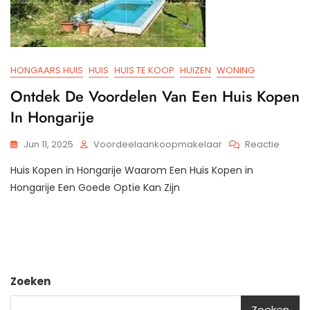
HONGAARS HUIS
HUIS
HUIS TE KOOP
HUIZEN
WONING
Ontdek De Voordelen Van Een Huis Kopen
In Hongarije
Op
Jun 11, 2025
Voordeelaankoopmakelaar
Reactie
Ontde
Huis Kopen in Hongarije Waarom Een Huis Kopen in
De
Voord
Hongarije Een Goede Optie Kan Zijn
Van
Een
Huis
Kopen
In
Hongar
Zoeken
Zoeken