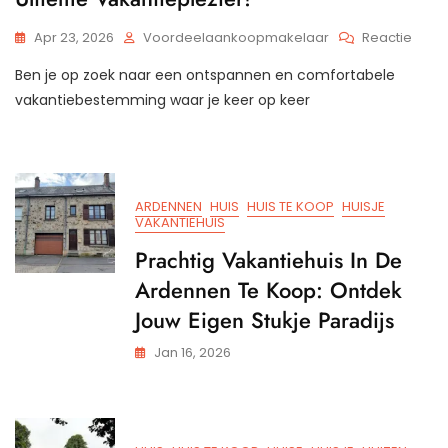
Op
Apr 23, 2026
Voordeelaankoopmakelaar
Reactie
Ontd
Ben je op zoek naar een ontspannen en comfortabele
De
Voor
vakantiebestemming waar je keer op keer
Van
Een
Vaka
Kope
Voor
ARDENNEN
HUIS
HUIS TE KOOP
HUISJE
Jouw
VAKANTIEHUIS
Ultie
Prachtig Vakantiehuis In De
Vakan
Ardennen Te Koop: Ontdek
Jouw Eigen Stukje Paradijs
Jan 16, 2026