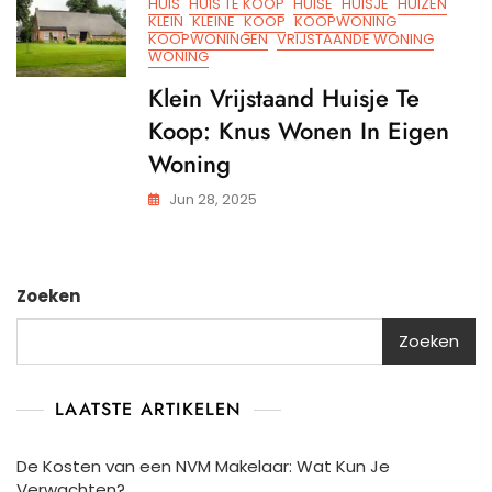
HUIS
HUIS TE KOOP
HUISE
HUISJE
HUIZEN
KLEIN
KLEINE
KOOP
KOOPWONING
KOOPWONINGEN
VRIJSTAANDE WONING
WONING
Klein Vrijstaand Huisje Te
Koop: Knus Wonen In Eigen
Woning
Jun 28, 2025
Zoeken
Zoeken
LAATSTE ARTIKELEN
De Kosten van een NVM Makelaar: Wat Kun Je
Verwachten?