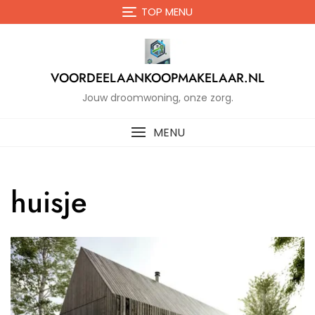
Naar
TOP MENU
de
inhoud
gaan
VOORDEELAANKOOPMAKELAAR.NL
Jouw droomwoning, onze zorg.
MENU
huisje