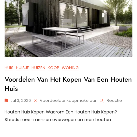
HUIS
HUISJE
HUIZEN
KOOP
WONING
Voordelen Van Het Kopen Van Een Houten
Huis
Op
Jul 3, 2026
Voordeelaankoopmakelaar
Reactie
Voorde
Houten Huis Kopen Waarom Een Houten Huis Kopen?
Van
Het
Steeds meer mensen overwegen om een houten
Kopen
Van
Een