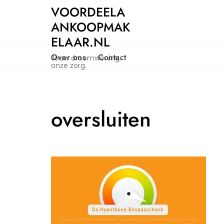
Naar
VOORDEELA
de
ANKOOPMAK
inhoud
ELAAR.NL
gaan
Over ons
Contact
Jouw droomwoning,
onze zorg.
oversluiten