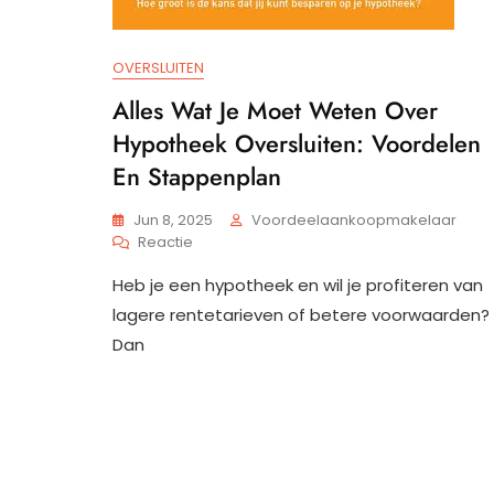
OVERSLUITEN
Alles Wat Je Moet Weten Over
Hypotheek Oversluiten: Voordelen
En Stappenplan
Jun 8, 2025
Voordeelaankoopmakelaar
Op
Reactie
Alles
Heb je een hypotheek en wil je profiteren van
Wat
Je
lagere rentetarieven of betere voorwaarden?
Moet
Dan
Weten
Over
Hypotheek
Oversluiten:
Voordelen
En
Stappenplan