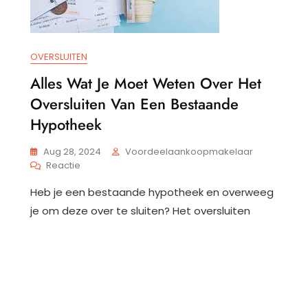
OVERSLUITEN
Alles Wat Je Moet Weten Over Het
Oversluiten Van Een Bestaande
Hypotheek
Aug 28, 2024
Voordeelaankoopmakelaar
Op
Reactie
Alles
Heb je een bestaande hypotheek en overweeg
Wat
Je
je om deze over te sluiten? Het oversluiten
Moet
Weten
Over
Het
Oversluiten
Van
Een