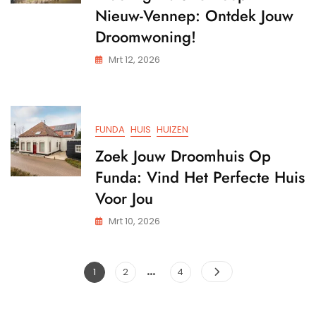
Waard
Nieuw-Vennep: Ontdek Jouw
Droomwoning!
Mrt 12, 2026
FUNDA
HUIS
HUIZEN
Zoek Jouw Droomhuis Op
Funda: Vind Het Perfecte Huis
Voor Jou
Mrt 10, 2026
…
Berichtnavigatie
Pagina
Pagina
Pagina
1
2
4