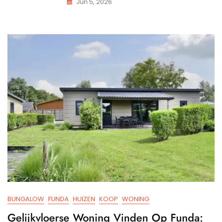
Jun 5, 2026
BUNGALOW
FUNDA
HUIZEN
KOOP
WONING
Gelijkvloerse Woning Vinden Op Funda: