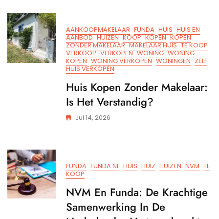
Huizen
AANKOOPMAKELAAR
FUNDA
HUIS
HUIS EN
AANBOD
HUIZEN
KOOP
KOPEN
KOPEN
ZONDER MAKELAAR
MAKELAAR HUIS
TE KOOP
VERKOOP
VERKOPEN
WONING
WONING
KOPEN
WONING VERKOPEN
WONINGEN
ZELF
HUIS VERKOPEN
Huis Kopen Zonder Makelaar:
Is Het Verstandig?
Jul 14, 2026
FUNDA
FUNDA NL
HUIS
HUIZ
HUIZEN
NVM
TE
KOOP
NVM En Funda: De Krachtige
Samenwerking In De