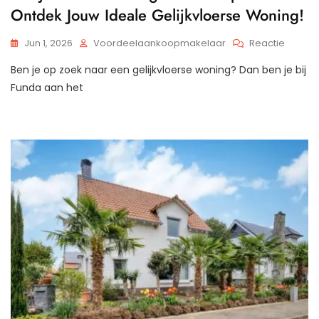
Ontdek Jouw Ideale Gelijkvloerse Woning!
Op
Jun 1, 2026
Voordeelaankoopmakelaar
Reactie
Gelijkv
Ben je op zoek naar een gelijkvloerse woning? Dan ben je bij
Wonin
Vinden
Funda aan het
Op
Funda:
Ontdek
Jouw
Ideale
Gelijkv
Woning