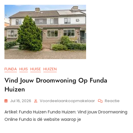
Op
Latere
Leeftij
FUNDA
HUIS
HUISE
HUIZEN
Vind Jouw Droomwoning Op Funda
Huizen
Op
Jul 16, 2026
Voordeelaankoopmakelaar
Reactie
Vind
Artikel: Funda Huizen Funda Huizen: Vind jouw Droomwoning
Jouw
Droom
Online Funda is dé website waarop je
Op
Funda