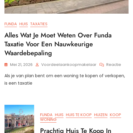
FUNDA
HUIS
TAXATIES
Alles Wat Je Moet Weten Over Funda
Taxatie Voor Een Nauwkeurige
Waardebepaling
Op
Mei 21, 2026
Voordeelaankoopmakelaar
Reactie
Alles
Als je van plan bent om een woning te kopen of verkopen,
Wat
Je
is een taxatie
Moet
Wete
Over
Funda
Taxati
FUNDA
HUIS
HUIS TE KOOP
HUIZEN
KOOP
Voor
WONING
Een
Prachtig Huis Te Koop In
Nauwk