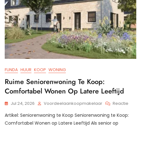
FUNDA
HUUR
KOOP
WONING
Ruime Seniorenwoning Te Koop:
Comfortabel Wonen Op Latere Leeftijd
Op
Jul 24, 2026
Voordeelaankoopmakelaar
Reactie
Ruime
Artikel: Seniorenwoning te Koop Seniorenwoning te Koop:
Senio
Te
Comfortabel Wonen op Latere Leeftijd Als senior op
Koop:
Comfo
Wone