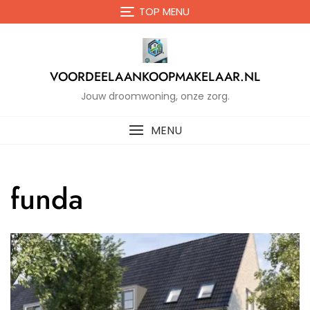
Naar
TOP MENU
de
inhoud
gaan
VOORDEELAANKOOPMAKELAAR.NL
Jouw droomwoning, onze zorg.
MENU
funda