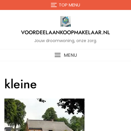
Naar
TOP MENU
de
inhoud
gaan
VOORDEELAANKOOPMAKELAAR.NL
Jouw droomwoning, onze zorg.
MENU
kleine