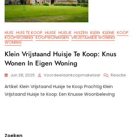
HUIS
HUIS TE KOOP
HUISE
HUISJE
HUIZEN
KLEIN
KLEINE
KOOP
KOOPWONING
KOOPWONINGEN
VRIJSTAANDE WONING
WONING
Klein Vrijstaand Huisje Te Koop: Knus
Wonen In Eigen Woning
Op
Jun 28, 2025
Voordeelaankoopmakelaar
Reactie
Klein
Artikel: Klein Vrijstaand Huisje te Koop Prachtig Klein
Vrijs
Huisj
Vrijstaand Huisje te Koop: Een Knusse Woonbeleving
Te
Koop
Knus
Won
In
Eigen
Zoeken
Woni