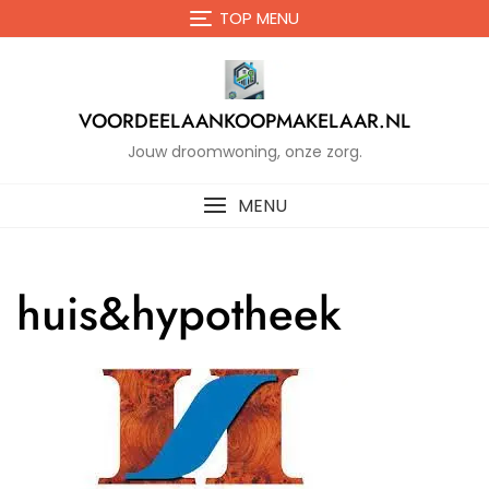
Naar
TOP MENU
de
inhoud
gaan
VOORDEELAANKOOPMAKELAAR.NL
Jouw droomwoning, onze zorg.
MENU
huis&hypotheek