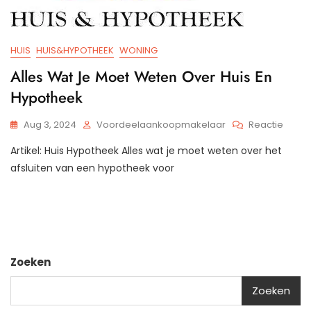
HUIS
HUIS&HYPOTHEEK
WONING
Alles Wat Je Moet Weten Over Huis En
Hypotheek
Op
Aug 3, 2024
Voordeelaankoopmakelaar
Reactie
Alles
Artikel: Huis Hypotheek Alles wat je moet weten over het
Wat
Je
afsluiten van een hypotheek voor
Moet
Wete
Over
Huis
En
Hypot
Zoeken
Zoeken