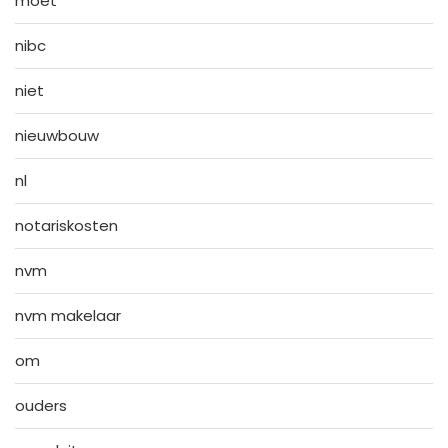
moet
nibc
niet
nieuwbouw
nl
notariskosten
nvm
nvm makelaar
om
ouders