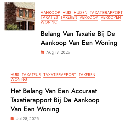
Betr
Taxat
AANKOOP
HUIS
HUIZEN
TAXATIERAPPORT
Bij
TAXATIES
TAXEREN
VERKOOP
VERKOPEN
Vastg
WONING
Belang Van Taxatie Bij De
Aankoop Van Een Woning
Aug 13, 2025
HUIS
TAXATEUR
TAXATIERAPPORT
TAXEREN
WONING
Het Belang Van Een Accuraat
Taxatierapport Bij De Aankoop
Van Een Woning
Jul 28, 2025