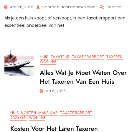
Op
Apr 26, 2026
Voordeelaankoopmakelaar
Reactie
Het
Als je een huis koopt of verkoopt, is een taxatierapport een
Bela
Van
essentieel onderdeel van het
Een
Accu
Taxat
Voor
Jouw
HUIS
TAXATEUR
TAXATIERAPPORT
TAXEREN
Huis
WONING
Alles Wat Je Moet Weten Over
Het Taxeren Van Een Huis
Mrt 6, 2026
HUIS
KOSTEN
MAKELAAR
TAXATIERAPPORT
TAXEREN
WONING
Kosten Voor Het Laten Taxeren