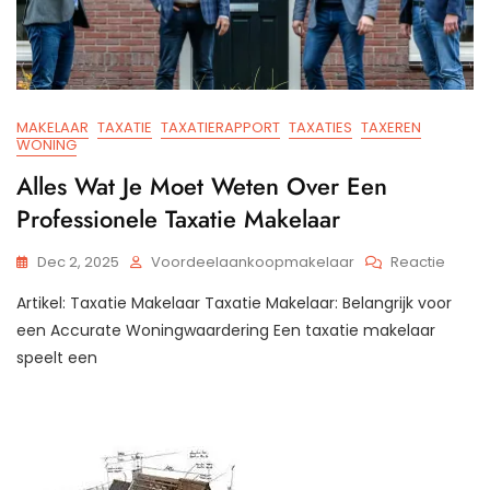
MAKELAAR
TAXATIE
TAXATIERAPPORT
TAXATIES
TAXEREN
WONING
Alles Wat Je Moet Weten Over Een
Professionele Taxatie Makelaar
Op
Dec 2, 2025
Voordeelaankoopmakelaar
Reactie
Alles
Artikel: Taxatie Makelaar Taxatie Makelaar: Belangrijk voor
Wat
Je
een Accurate Woningwaardering Een taxatie makelaar
Moet
speelt een
Wete
Over
Een
Profes
Taxati
Makel