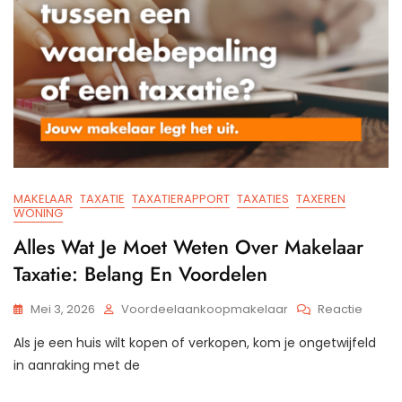
MAKELAAR
TAXATIE
TAXATIERAPPORT
TAXATIES
TAXEREN
WONING
Alles Wat Je Moet Weten Over Makelaar
Taxatie: Belang En Voordelen
Op
Mei 3, 2026
Voordeelaankoopmakelaar
Reactie
Alles
Als je een huis wilt kopen of verkopen, kom je ongetwijfeld
Wat
Je
in aanraking met de
Moet
Weten