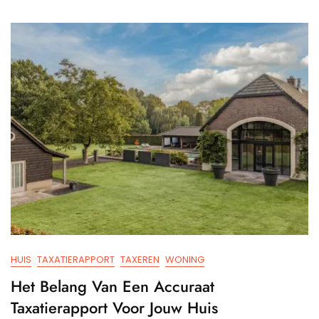
Over
Makel
Taxatie
Belan
En
Voord
HUIS
TAXATIERAPPORT
TAXEREN
WONING
Het Belang Van Een Accuraat
Taxatierapport Voor Jouw Huis