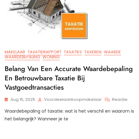
MAKELAAR
TAXATIERAPPORT
TAXATIES
TAXEREN
WAARDE
WAARDEBEPALING
WONING
Belang Van Een Accurate Waardebepaling
En Betrouwbare Taxatie Bij
Vastgoedtransacties
Op
Aug 15, 2025
Voordeelaankoopmakelaar
Reactie
Bela
Waardebepaling of taxatie: wat is het verschil en waarom is
Van
Een
het belangrijk? Wanneer je te
Accur
Waar
En