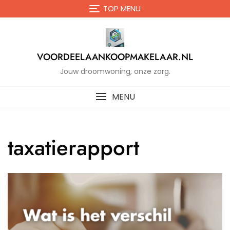
Naar
TOP MENU
de
inhoud
gaan
VOORDEELAANKOOPMAKELAAR.NL
Jouw droomwoning, onze zorg.
MENU
taxatierapport