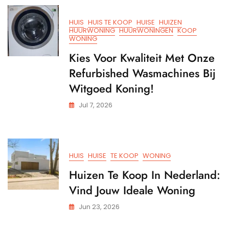
Snel
Een
HUIS
HUIS TE KOOP
HUISE
HUIZEN
Airco
HUURWONING
HUURWONINGEN
KOOP
Kopen!
WONING
Kies Voor Kwaliteit Met Onze
Refurbished Wasmachines Bij
Witgoed Koning!
Jul 7, 2026
HUIS
HUISE
TE KOOP
WONING
Huizen Te Koop In Nederland:
Vind Jouw Ideale Woning
Jun 23, 2026