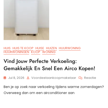
HUIS
HUIS TE KOOP
HUISE
HUIZEN
HUURWONING
HUURWONINGEN
KOOP
WONING
Vind Jouw Perfecte Verkoeling:
Gemakkelijk En Snel Een Airco Kopen!
Op
Jul 8, 2026
Voordeelaankoopmakelaar
Reactie
Vind
Ben je op zoek naar verkoeling tijdens warme zomerdagen?
Jouw
Perfect
Overweeg dan om een airconditioner aan
Verkoel
Gemakk
En