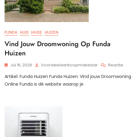
FUNDA
HUIS
HUISE
HUIZEN
Vind Jouw Droomwoning Op Funda
Huizen
Op
Jul 16, 2026
Voordeelaankoopmakelaar
Reactie
Vind
Artikel: Funda Huizen Funda Huizen: Vind jouw Droomwoning
Jouw
Droom
Online Funda is dé website waarop je
Op
Funda
Huizen