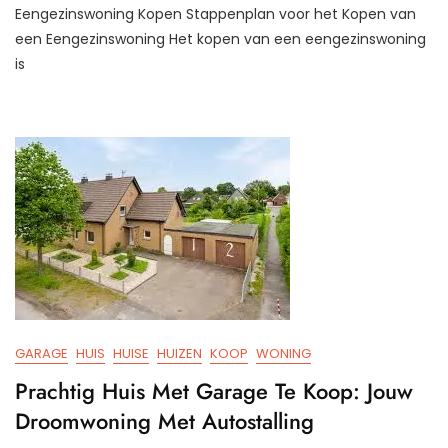
Eengezinswoning Kopen Stappenplan voor het Kopen van
Voor
Het
een Eengezinswoning Het kopen van een eengezinswoning
Kope
is
Van
Een
Eeng
GARAGE
HUIS
HUISE
HUIZEN
KOOP
WONING
Prachtig Huis Met Garage Te Koop: Jouw
Droomwoning Met Autostalling