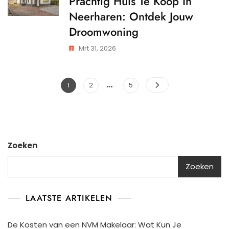
Prachtig Huis Te Koop In
Neerharen: Ontdek Jouw
Droomwoning
Mrt 31, 2026
…
Berichtnavigatie
Pagina
Pagina
Pagina
1
2
5
Zoeken
Zoeken
LAATSTE ARTIKELEN
De Kosten van een NVM Makelaar: Wat Kun Je