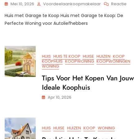
Op
Mei 10, 2026
Voordeelaankoopmakelaar
Reactie
Pracht
Huis met Garage te Koop Huis met Garage te Koop: De
Huis
Met
Perfecte Woning voor Autoliefhebbers
Gara
Te
Koop:
Jouw
Droo
HUIS
HUIS TE KOOP
HUISE
HUIZEN
KOOP
Met
KOOPHUIS
KOOPWONING
KOOPWONINGEN
Autost
WONING
Tips Voor Het Kopen Van Jouw
Ideale Koophuis
Apr 10, 2026
HUIS
HUISE
HUIZEN
KOOP
WONING