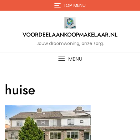
Naar
TOP MENU
de
inhoud
gaan
VOORDEELAANKOOPMAKELAAR.NL
Jouw droomwoning, onze zorg.
MENU
huise