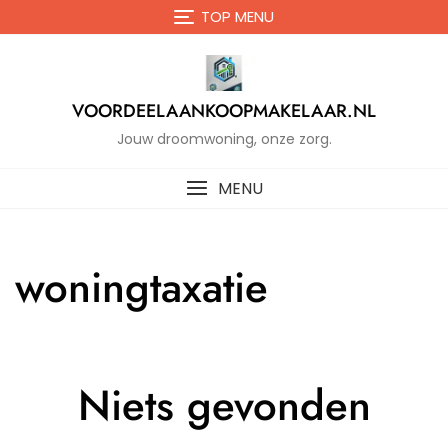
Naar
TOP MENU
de
inhoud
gaan
VOORDEELAANKOOPMAKELAAR.NL
Jouw droomwoning, onze zorg.
MENU
woningtaxatie
Niets gevonden