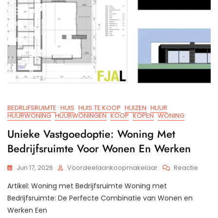
BEDRIJFSRUIMTE
HUIS
HUIS TE KOOP
HUIZEN
HUUR
HUURWONING
HUURWONINGEN
KOOP
KOPEN
WONING
Unieke Vastgoedoptie: Woning Met
Bedrijfsruimte Voor Wonen En Werken
Op
Jun 17, 2026
Voordeelaankoopmakelaar
Reactie
Uniek
Artikel: Woning met Bedrijfsruimte Woning met
Vastg
Wonin
Bedrijfsruimte: De Perfecte Combinatie van Wonen en
Met
Werken Een
Bedrij