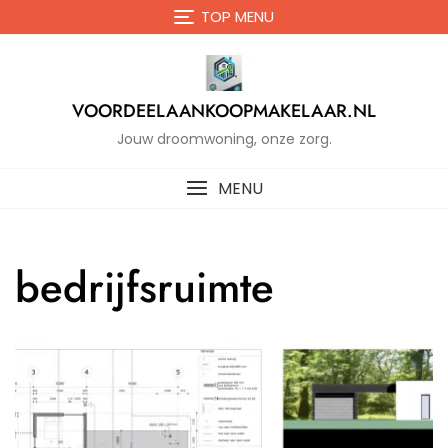
Naar
TOP MENU
de
inhoud
gaan
VOORDEELAANKOOPMAKELAAR.NL
Jouw droomwoning, onze zorg.
MENU
bedrijfsruimte