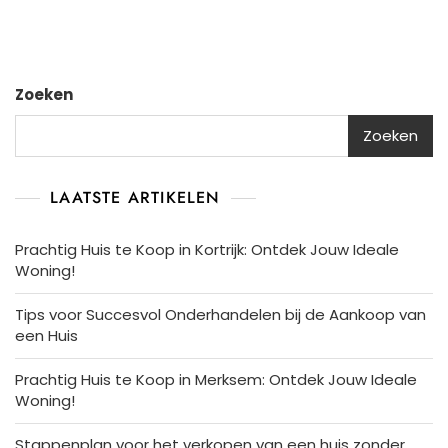
Zonde
Makel
–
Tips
Zoeken
En
Stapp
Zoeken
LAATSTE ARTIKELEN
Prachtig Huis te Koop in Kortrijk: Ontdek Jouw Ideale
Woning!
Tips voor Succesvol Onderhandelen bij de Aankoop van
een Huis
Prachtig Huis te Koop in Merksem: Ontdek Jouw Ideale
Woning!
Stappenplan voor het verkopen van een huis zonder