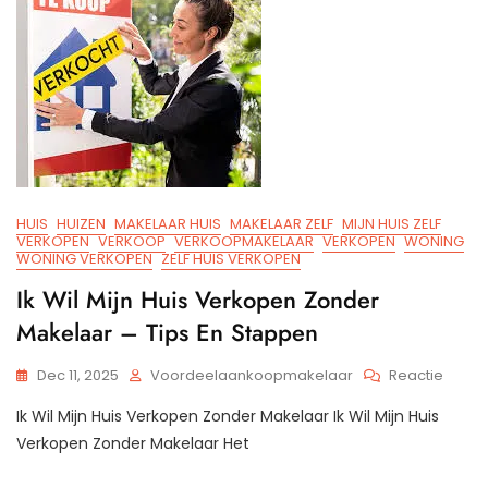
HUIS
HUIZEN
MAKELAAR HUIS
MAKELAAR ZELF
MIJN HUIS ZELF
VERKOPEN
VERKOOP
VERKOOPMAKELAAR
VERKOPEN
WONING
WONING VERKOPEN
ZELF HUIS VERKOPEN
Ik Wil Mijn Huis Verkopen Zonder
Makelaar – Tips En Stappen
Op
Dec 11, 2025
Voordeelaankoopmakelaar
Reactie
Ik
Ik Wil Mijn Huis Verkopen Zonder Makelaar Ik Wil Mijn Huis
Wil
Mijn
Verkopen Zonder Makelaar Het
Huis
Verko