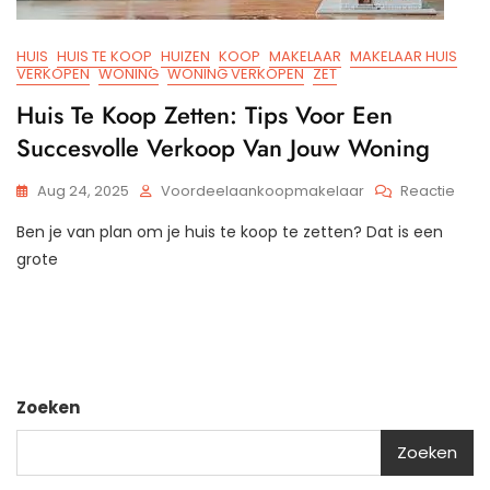
HUIS
HUIS TE KOOP
HUIZEN
KOOP
MAKELAAR
MAKELAAR HUIS
VERKOPEN
WONING
WONING VERKOPEN
ZET
Huis Te Koop Zetten: Tips Voor Een
Succesvolle Verkoop Van Jouw Woning
Op
Aug 24, 2025
Voordeelaankoopmakelaar
Reactie
Huis
Ben je van plan om je huis te koop te zetten? Dat is een
Te
Koo
grote
Zette
Tips
Voor
Een
Succ
Verk
Zoeken
Van
Jou
Zoeken
Won