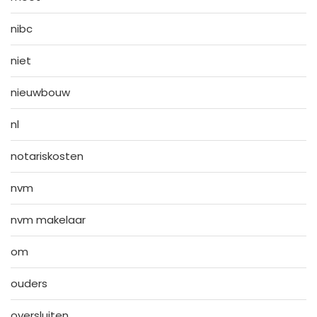
nibc
niet
nieuwbouw
nl
notariskosten
nvm
nvm makelaar
om
ouders
oversluiten