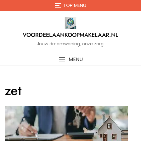
Naar
TOP MENU
de
inhoud
gaan
VOORDEELAANKOOPMAKELAAR.NL
Jouw droomwoning, onze zorg.
MENU
zet