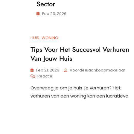
Sector
Feb 23, 2026
HUIS
WONING
Tips Voor Het Succesvol Verhuren
Van Jouw Huis
Feb 21, 2026
Voordeelaankoopmakelaar
Op
Reactie
Tips
Overweeg je om je huis te verhuren? Het
Voor
Het
verhuren van een woning kan een lucratieve
Succesvol
Verhuren
Van
Jouw
Huis