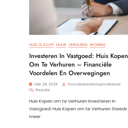
HUIS TE KOOP
HUUR
VERHUREN
WONING
Investeren In Vastgoed: Huis Kopen
Om Te Verhuren – Financiële
Voordelen En Overwegingen
Feb 28, 2026
Voordeelaankoopmakelaar
Op
Reactie
Investeren
Huis Kopen om te Verhuren Investeren in
In
Vastgoed:
Vastgoed: Huis Kopen om te Verhuren Steeds
Huis
meer
Kopen
Om