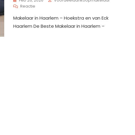
Feb 26, 2026
Voordeelaankoopmakelaar
Op
Reactie
Kosten
Makelaar in Haarlem – Hoekstra en van Eck
Voor
Het
Haarlem De Beste Makelaar in Haarlem –
Laten
Taxeren
Van
Een
Huis:
Wat
Zijn
De
Tarieven?