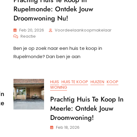
Rupelmonde: Ontdek Jouw
Droomwoning Nu!
Feb 20, 2026
Voordeelaankoopmakelaar
Op
Reactie
Prachtig
Ben je op zoek naar een huis te koop in
Huis
Te
Rupelmonde? Dan ben je aan
Koop
In
Rupelmonde:
Ontdek
HUIS
HUIS TE KOOP
HUIZEN
KOOP
Jouw
WONING
Droomwoning
In
Nu!
Prachtig Huis Te Koop In
ze
Meerle: Ontdek Jouw
Droomwoning!
Feb 18, 2026