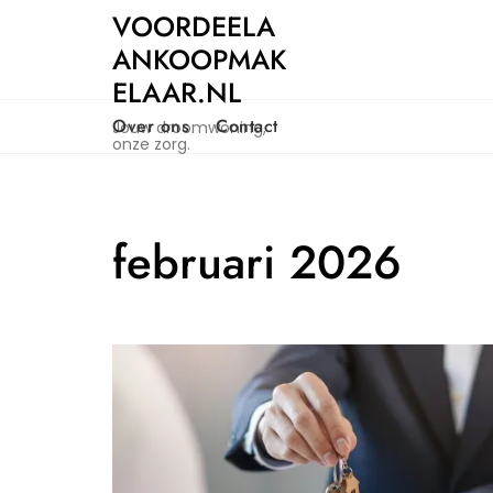
Naar
VOORDEELA
de
ANKOOPMAK
inhoud
ELAAR.NL
gaan
Over ons
Contact
Jouw droomwoning,
onze zorg.
februari 2026