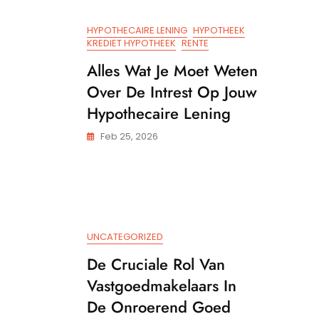
Te
Verhuren
HYPOTHECAIRE LENING
HYPOTHEEK
–
KREDIET HYPOTHEEK
RENTE
Financiële
Voordelen
Alles Wat Je Moet Weten
En
Over De Intrest Op Jouw
Overwegingen
Hypothecaire Lening
Feb 25, 2026
UNCATEGORIZED
De Cruciale Rol Van
Vastgoedmakelaars In
De Onroerend Goed