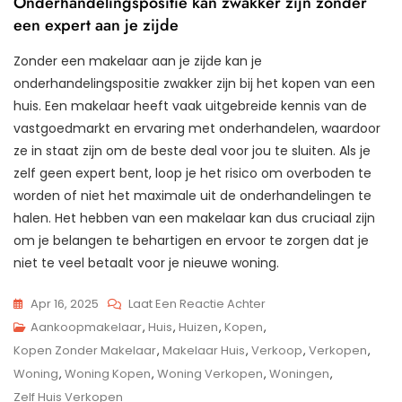
Onderhandelingspositie kan zwakker zijn zonder
een expert aan je zijde
Zonder een makelaar aan je zijde kan je
onderhandelingspositie zwakker zijn bij het kopen van een
huis. Een makelaar heeft vaak uitgebreide kennis van de
vastgoedmarkt en ervaring met onderhandelen, waardoor
ze in staat zijn om de beste deal voor jou te sluiten. Als je
zelf geen expert bent, loop je het risico om overboden te
worden of niet het maximale uit de onderhandelingen te
halen. Het hebben van een makelaar kan dus cruciaal zijn
om je belangen te behartigen en ervoor te zorgen dat je
niet te veel betaalt voor je nieuwe woning.
Op
Apr 16, 2025
Laat Een Reactie Achter
Huis
Aankoopmakelaar
,
Huis
,
Huizen
,
Kopen
,
Kopen:
Kopen Zonder Makelaar
,
Makelaar Huis
,
Verkoop
,
Verkopen
,
Met
Woning
,
Woning Kopen
,
Woning Verkopen
,
Woningen
,
Of
Zelf Huis Verkopen