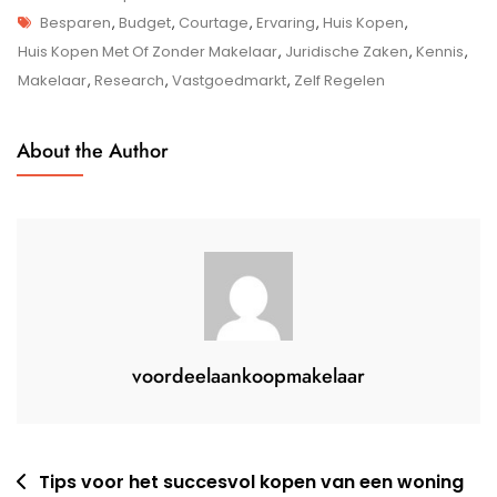
Tags
Zonder
Besparen
,
Budget
,
Courtage
,
Ervaring
,
Huis Kopen
,
Makelaar
Huis Kopen Met Of Zonder Makelaar
,
Juridische Zaken
,
Kennis
,
–
Makelaar
,
Research
,
Vastgoedmarkt
,
Zelf Regelen
Wat
Is
About the Author
De
Beste
Keuze
Voor
Jou?
voordeelaankoopmakelaar
Berichtnavigatie
Tips voor het succesvol kopen van een woning