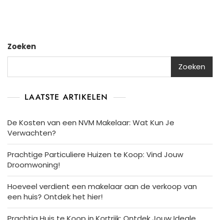
Vereni
Eigen
Huis
Aankoo
Zoeken
Zoeken
LAATSTE ARTIKELEN
De Kosten van een NVM Makelaar: Wat Kun Je
Verwachten?
Prachtige Particuliere Huizen te Koop: Vind Jouw
Droomwoning!
Hoeveel verdient een makelaar aan de verkoop van
een huis? Ontdek het hier!
Prachtig Huis te Koop in Kortrijk: Ontdek Jouw Ideale