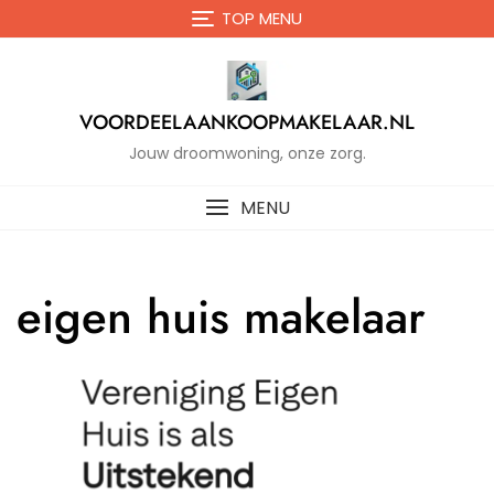
Naar
TOP MENU
de
inhoud
gaan
VOORDEELAANKOOPMAKELAAR.NL
Jouw droomwoning, onze zorg.
MENU
eigen huis makelaar