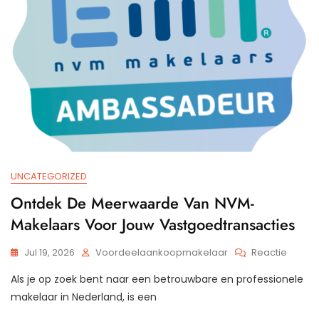
UNCATEGORIZED
Ontdek De Meerwaarde Van NVM-
Makelaars Voor Jouw Vastgoedtransacties
Op
Jul 19, 2026
Voordeelaankoopmakelaar
Reactie
Ontde
Als je op zoek bent naar een betrouwbare en professionele
De
Meerw
makelaar in Nederland, is een
Van