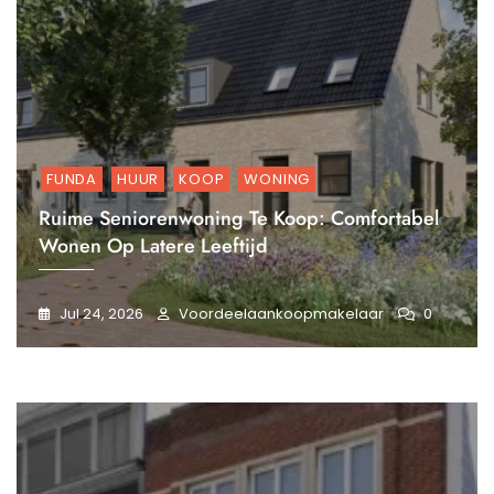
FUNDA
HUUR
KOOP
WONING
Ruime Seniorenwoning Te Koop: Comfortabel
Wonen Op Latere Leeftijd
Jul 24, 2026
Voordeelaankoopmakelaar
0