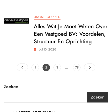
UNCATEGORIZED
Alles Wat Je Moet Weten Over
Een Vastgoed BV: Voordelen,
Structuur En Oprichting
Jul 10, 2026
Berichtnavigatie
…
Pagina
Pagina
Pagina
Pagina
1
2
3
78
Zoeken
Zoeken