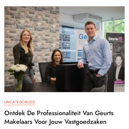
NVM-
Makela
Voor
Jouw
Vastgo
UNCATEGORIZED
Ontdek De Professionaliteit Van Geurts
Makelaars Voor Jouw Vastgoedzaken