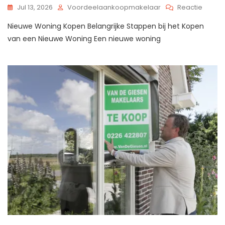
Op
Jul 13, 2026
Voordeelaankoopmakelaar
Reactie
Tips
Nieuwe Woning Kopen Belangrijke Stappen bij het Kopen
Voor
Het
van een Nieuwe Woning Een nieuwe woning
Succes
Kopen
Van
Een
Nieuw
Wonin