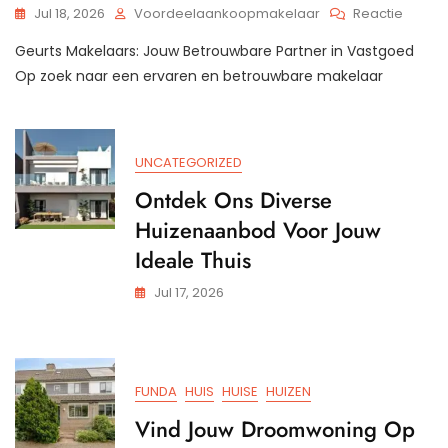
Op
Jul 18, 2026
Voordeelaankoopmakelaar
Reactie
Ontde
Geurts Makelaars: Jouw Betrouwbare Partner in Vastgoed
De
Profess
Op zoek naar een ervaren en betrouwbare makelaar
Van
Geurts
Makela
Voor
UNCATEGORIZED
Jouw
Vastg
Ontdek Ons Diverse
Huizenaanbod Voor Jouw
Ideale Thuis
Jul 17, 2026
FUNDA
HUIS
HUISE
HUIZEN
Vind Jouw Droomwoning Op