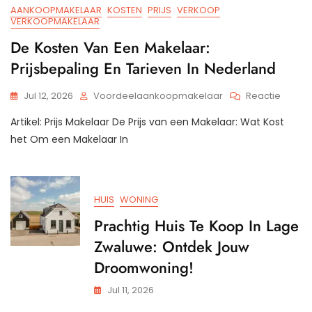
AANKOOPMAKELAAR
KOSTEN
PRIJS
VERKOOP
VERKOOPMAKELAAR
De Kosten Van Een Makelaar:
Prijsbepaling En Tarieven In Nederland
Op
Jul 12, 2026
Voordeelaankoopmakelaar
Reactie
De
Artikel: Prijs Makelaar De Prijs van een Makelaar: Wat Kost
Kosten
Van
het Om een Makelaar In
Een
Makela
Prijsbe
En
HUIS
WONING
Tariev
In
Prachtig Huis Te Koop In Lage
Neder
Zwaluwe: Ontdek Jouw
Droomwoning!
Jul 11, 2026