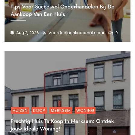
Tips Voor Succesvol Onderhandelen Bij De
Aankoop Van Een Huis
Aug 2, 2026
Voordeelaankoopmakelaar
0
HUIZEN
KOOP
MERKSEM
WONING
Prachtig Huis Te Koop In Merksem: Ontdek
Jouw Ideale Woning!