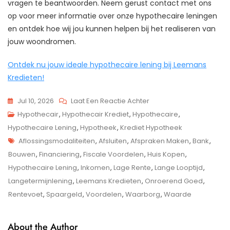
vragen te beantwoorden. Neem gerust contact met ons
op voor meer informatie over onze hypothecaire leningen
en ontdek hoe wij jou kunnen helpen bij het realiseren van
jouw woondromen.
Ontdek nu jouw ideale hypothecaire lening bij Leemans
Kredieten!
Op
Jul 10, 2026
Laat Een Reactie Achter
Jouw
Hypothecair
,
Hypothecair Krediet
,
Hypothecaire
,
Droomhuis
Hypothecaire Lening
,
Hypotheek
,
Krediet Hypotheek
Tags
Binnen
Aflossingsmodaliteiten
,
Afsluiten
,
Afspraken Maken
,
Bank
,
Handbereik
Bouwen
,
Financiering
,
Fiscale Voordelen
,
Huis Kopen
,
Met
Hypothecaire Lening
,
Inkomen
,
Lage Rente
,
Lange Looptijd
,
Onze
Langetermijnlening
,
Leemans Kredieten
,
Onroerend Goed
,
Voordelige
Rentevoet
,
Spaargeld
,
Voordelen
,
Waarborg
,
Waarde
Hypothecaire
Lening!
About the Author