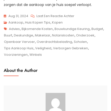
zorgen dat de aankoop van je huis soepel verloopt.
Op
Aug 31, 2024
Laat Een Reactie Achter
Handige
Aankoop
,
Huis Kopen Tips
,
Kopen
Tags
Tips
Advies
,
Bijkomende Kosten
,
Bouwkundige Keuring
,
Budget
,
Voor
Buurt
,
Deskundige
,
Makelaar
,
Notariskosten
,
Onderzoek
,
De
Openbaar Vervoer
,
Overdrachtsbelasting
,
Scholen
,
Aankoop
Tips Aankoop Huis
,
Veiligheid
,
Verborgen Gebreken
,
Van
Voorzieningen
,
Winkels
Jouw
Droomhuis
About the Author