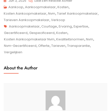
Op
Jun 3, 2025
Laat Een Reactie Achter
De
Aankoop
,
Aankoopmakelaar
,
Kosten
,
Kosten
Kosten Aankoopmakelaar
,
Nvm
,
Tarief Aankoopmakelaar
,
Van
Tarieven Aankoopmakelaar
,
Verkoop
Tags
Een
Aankoopmakelaar
,
Courtage
,
Ervaring
,
Expertise
,
Aankoopmakelaar
Gecertificeerd
,
Gespecificeerd
,
Kosten
,
Bij
Kosten Aankoopmakelaar Nvm
,
Kwaliteitsnormen
,
Nvm
,
De
Nvm-Gecertificeerd
,
Offerte
,
Tarieven
,
Transparantie
,
NVM:
Vergelijken
Wat
Kost
About the Author
Het
Inschakelen
Van
Een
Makelaar?