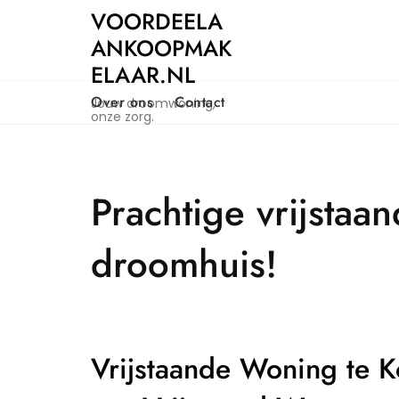
Naar
VOORDEELA
de
ANKOOPMAK
inhoud
ELAAR.NL
gaan
Over ons
Contact
Jouw droomwoning,
onze zorg.
Prachtige vrijsta
droomhuis!
Vrijstaande Woning te 