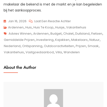
makelaar die bekend is met de markt en je kan begeleiden
bij het aankoopproces.
Op
Jan 16, 2026
Laat Een Reactie Achter
Prachtig
Ardennen
,
Huis
,
Huis Te Koop
,
Huisje
,
Vakantiehuis
Tags
Vakantiehuis
Advies Winnen
,
Ardennen
,
Budget
,
Chalet
,
Duitsland
,
Fietsen
,
In
Gemiddelde Prijzen
,
Investering
,
Kajakken
,
Makelaars
,
Natuur
,
De
Nederland
,
Ontspanning
,
Outdooractiviteiten
,
Prijzen
,
Smaak
,
Ardennen
Vakantiehuis
,
Vastgoedaanbod
,
Villa
,
Wandelen
Te
Koop:
About the Author
Ontdek
Jouw
Eigen
Stukje
Paradijs