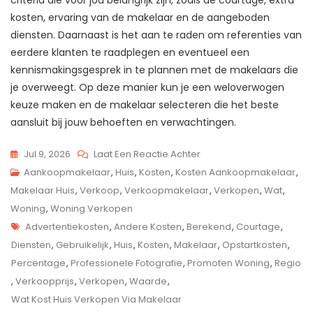
kosten, ervaring van de makelaar en de aangeboden
diensten. Daarnaast is het aan te raden om referenties van
eerdere klanten te raadplegen en eventueel een
kennismakingsgesprek in te plannen met de makelaars die
je overweegt. Op deze manier kun je een weloverwogen
keuze maken en de makelaar selecteren die het beste
aansluit bij jouw behoeften en verwachtingen.
Op
Jul 9, 2026
Laat Een Reactie Achter
Kosten
Aankoopmakelaar
,
Huis
,
Kosten
,
Kosten Aankoopmakelaar
,
Huis
Makelaar Huis
,
Verkoop
,
Verkoopmakelaar
,
Verkopen
,
Wat
,
Verkopen
Woning
,
Woning Verkopen
Tags
Via
Advertentiekosten
,
Andere Kosten
,
Berekend
,
Courtage
,
Makelaar:
Diensten
,
Gebruikelijk
,
Huis
,
Kosten
,
Makelaar
,
Opstartkosten
,
Wat
Percentage
,
Professionele Fotografie
,
Promoten Woning
,
Regio
Zijn
,
Verkoopprijs
,
Verkopen
,
Waarde
,
De
Wat Kost Huis Verkopen Via Makelaar