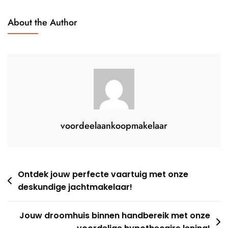
Tarieven
En
About the Author
Bijkomende
Kosten?
voordeelaankoopmakelaar
Berichtnavigatie
Ontdek jouw perfecte vaartuig met onze
deskundige jachtmakelaar!
Jouw droomhuis binnen handbereik met onze