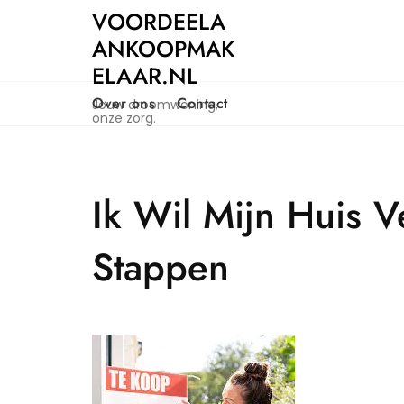
Naar
VOORDEELA
de
ANKOOPMAK
inhoud
ELAAR.NL
gaan
Over ons
Contact
Jouw droomwoning,
onze zorg.
Ik Wil Mijn Huis 
Stappen