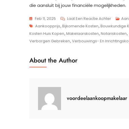
die aansluit bij jouw financiële mogelijkheden.
Op
Feb 11, 2025
Laat Een Reactie Achter
Aan
Tags
Belangrij
Aankoopprijs
,
Bijkomende Kosten
,
Bouwkundige K
Kosten
Kosten Huis Kopen
,
Makelaarskosten
,
Notariskosten
,
Bij
Verborgen Gebreken
,
Verbouwings- En Inrichtingsko
Het
Kopen
About the Author
Van
Een
Huis
voordeelaankoopmakelaar