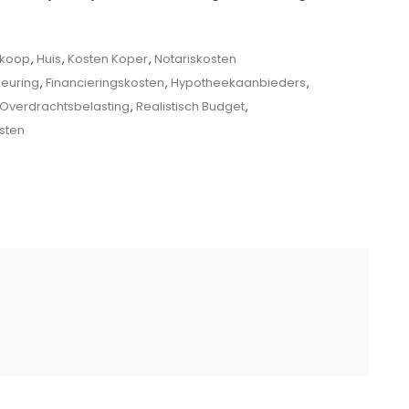
koop
,
Huis
,
Kosten Koper
,
Notariskosten
ke
euring
,
Financieringskosten
,
Hypotheekaanbieders
,
Overdrachtsbelasting
,
Realistisch Budget
,
sten