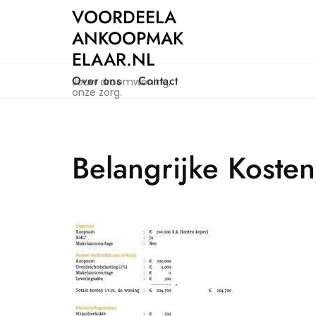
Naar
VOORDEELA
de
ANKOOPMAK
inhoud
ELAAR.NL
gaan
Over ons
Contact
Jouw droomwoning,
onze zorg.
Belangrijke Kosten