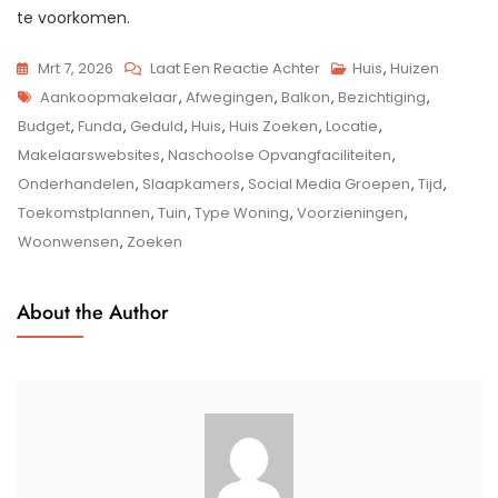
te voorkomen.
Op
Mrt 7, 2026
Laat Een Reactie Achter
Huis
,
Huizen
Tags
Tips
Aankoopmakelaar
,
Afwegingen
,
Balkon
,
Bezichtiging
,
Voor
Budget
,
Funda
,
Geduld
,
Huis
,
Huis Zoeken
,
Locatie
,
Het
Makelaarswebsites
,
Naschoolse Opvangfaciliteiten
,
Efficiënt
Onderhandelen
,
Slaapkamers
,
Social Media Groepen
,
Tijd
,
Zoeken
Toekomstplannen
,
Tuin
,
Type Woning
,
Voorzieningen
,
Naar
Woonwensen
,
Zoeken
Jouw
Droomhuis
About the Author