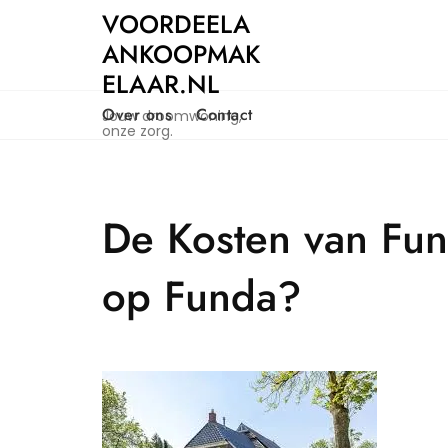
Naar
VOORDEELA
de
ANKOOPMAK
inhoud
ELAAR.NL
gaan
Over ons
Contact
Jouw droomwoning,
onze zorg.
De Kosten van Fun
op Funda?