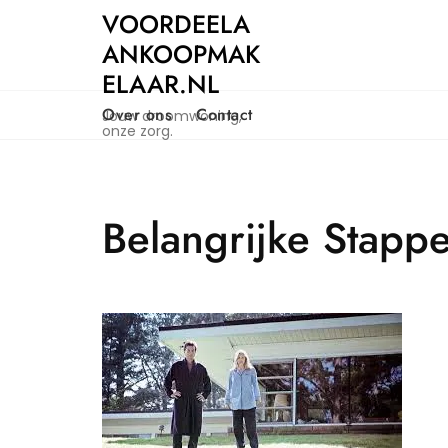
Naar
VOORDEELA
de
ANKOOPMAK
inhoud
ELAAR.NL
gaan
Over ons
Contact
Jouw droomwoning,
onze zorg.
Belangrijke Stapp