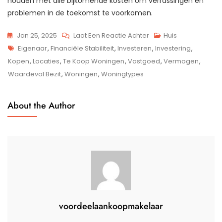
houden met alle bijkomende kosten om verrassingen en
problemen in de toekomst te voorkomen.
Op
Jan 25, 2025
Laat Een Reactie Achter
Huis
Tags
Prachtige
Eigenaar
,
Financiële Stabiliteit
,
Investeren
,
Investering
,
Te
Kopen
,
Locaties
,
Te Koop Woningen
,
Vastgoed
,
Vermogen
,
Koop
Waardevol Bezit
,
Woningen
,
Woningtypes
Woningen
Beschikbaar:
About the Author
Ontdek
Jouw
Droomhuis!
voordeelaankoopmakelaar