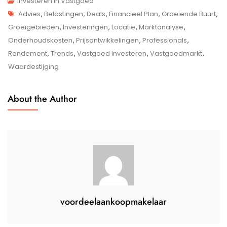
Tips
Investeren In Vastgoed
Tags
Voor
Advies
,
Belastingen
,
Deals
,
Financieel Plan
,
Groeiende Buurt
,
Succesvol
Groeigebieden
,
Investeringen
,
Locatie
,
Marktanalyse
,
Vastgoed
Onderhoudskosten
,
Prijsontwikkelingen
,
Professionals
,
Investeren:
Rendement
,
Trends
,
Vastgoed Investeren
,
Vastgoedmarkt
,
Een
Waardestijging
Gids
Voor
About the Author
Beginnende
Investeerders
voordeelaankoopmakelaar