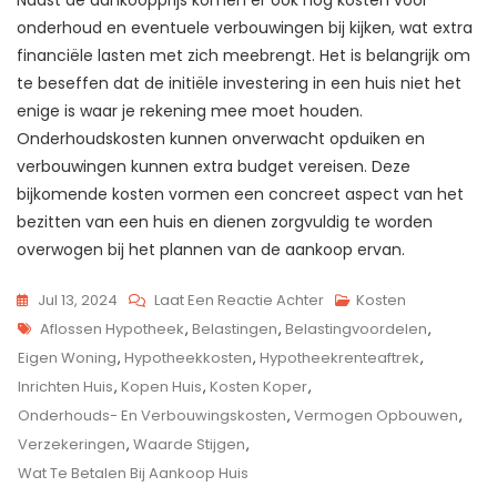
onderhoud en eventuele verbouwingen bij kijken, wat extra
financiële lasten met zich meebrengt. Het is belangrijk om
te beseffen dat de initiële investering in een huis niet het
enige is waar je rekening mee moet houden.
Onderhoudskosten kunnen onverwacht opduiken en
verbouwingen kunnen extra budget vereisen. Deze
bijkomende kosten vormen een concreet aspect van het
bezitten van een huis en dienen zorgvuldig te worden
overwogen bij het plannen van de aankoop ervan.
Op
Jul 13, 2024
Laat Een Reactie Achter
Kosten
Tags
Kosten
Aflossen Hypotheek
,
Belastingen
,
Belastingvoordelen
,
Bij
Eigen Woning
,
Hypotheekkosten
,
Hypotheekrenteaftrek
,
De
Inrichten Huis
,
Kopen Huis
,
Kosten Koper
,
Aankoop
Onderhouds- En Verbouwingskosten
,
Vermogen Opbouwen
,
Van
Verzekeringen
,
Waarde Stijgen
,
Een
Wat Te Betalen Bij Aankoop Huis