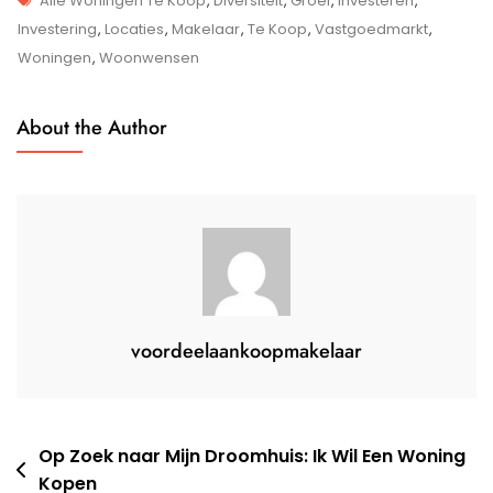
Alle Woningen Te Koop
,
Diversiteit
,
Groei
,
Investeren
,
Het
Investering
,
Locaties
,
Makelaar
,
Te Koop
,
Vastgoedmarkt
,
Diverse
Woningen
,
Woonwensen
Aanbod
Van
About the Author
Alle
Woningen
Te
Koop
voordeelaankoopmakelaar
Berichtnavigatie
Op Zoek naar Mijn Droomhuis: Ik Wil Een Woning
Kopen