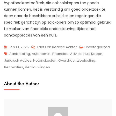
hypotheekrenteaftrek, die ook solokopers ten goede
kunnen komen. Het is verstandig om goed onderzoek te
doen naar de beschikbare subsidies en regelingen die
specifiek gericht zijn op solokopers om zo optimaal gebruik
te maken van financiële ondersteuning tijdens het
aankoopproces van een huis.
Op
Feb 13, 2025
Laat Een Reactie Achter
Uncategorized
Tags
Alleen
Aanbetaling
,
Autonomie
,
Financieel Advies
,
Huis Kopen
,
Een
Juridisch Advies
,
Notariskosten
,
Overdrachtsbelasting
,
Huis
Renovaties
,
Verbouwingen
Kopen:
Tips
About the Author
Voor
Solokopers
In
Nederland