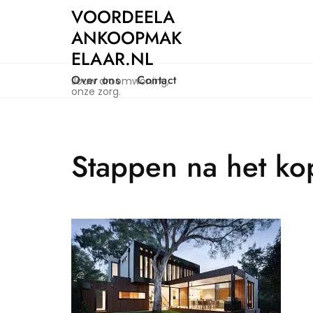
Naar
VOORDEELA
de
ANKOOPMAK
inhoud
ELAAR.NL
gaan
Over ons
Contact
Jouw droomwoning,
onze zorg.
Stappen na het ko