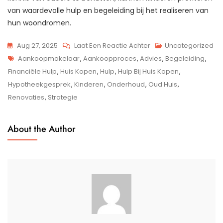
van waardevolle hulp en begeleiding bij het realiseren van
hun woondromen.
Op
Aug 27, 2025
Laat Een Reactie Achter
Uncategorized
Tags
Professionele
Aankoopmakelaar
,
Aankoopproces
,
Advies
,
Begeleiding
,
Hulp
Financiële Hulp
,
Huis Kopen
,
Hulp
,
Hulp Bij Huis Kopen
,
Bij
Hypotheekgesprek
,
Kinderen
,
Onderhoud
,
Oud Huis
,
Het
Renovaties
,
Strategie
Kopen
Van
About the Author
Jouw
Droomhuis