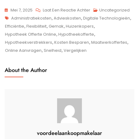
Op
Mei 7, 2025
Laat Een Reactie Achter
Uncategorized
Tags
Ontdek
Administratiekosten
,
Advieskosten
,
Digitale Technologieën
,
Het
Efficiëntie
,
Flexibiliteit
,
Gemak
,
Huizenkopers
,
Gemak
Hypotheek Offerte Online
,
Hypotheekofferte
,
Van
Hypotheekverstrekkers
,
Kosten Besparen
,
Maatwerkoffertes
,
Een
Online Aanvragen
,
Snelheid
,
Vergelijken
Hypotheek
Offerte
About the Author
Online:
Snel
En
Efficiënt
Financieren!
voordeelaankoopmakelaar