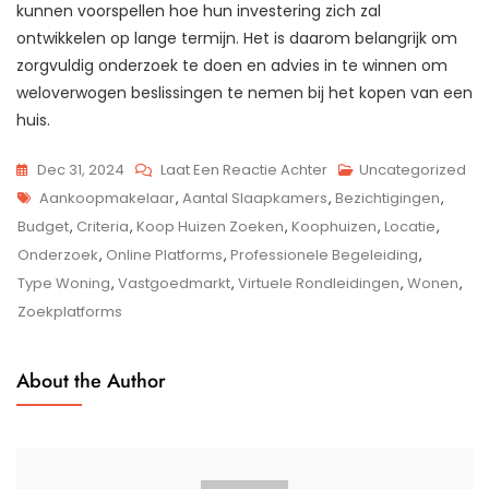
kunnen voorspellen hoe hun investering zich zal
ontwikkelen op lange termijn. Het is daarom belangrijk om
zorgvuldig onderzoek te doen en advies in te winnen om
weloverwogen beslissingen te nemen bij het kopen van een
huis.
Op
Dec 31, 2024
Laat Een Reactie Achter
Uncategorized
Tags
Zoektocht
Aankoopmakelaar
,
Aantal Slaapkamers
,
Bezichtigingen
,
Naar
Budget
,
Criteria
,
Koop Huizen Zoeken
,
Koophuizen
,
Locatie
,
Koopwoningen:
Onderzoek
,
Online Platforms
,
Professionele Begeleiding
,
Tips
Type Woning
,
Vastgoedmarkt
,
Virtuele Rondleidingen
,
Wonen
,
En
Zoekplatforms
Advies
About the Author