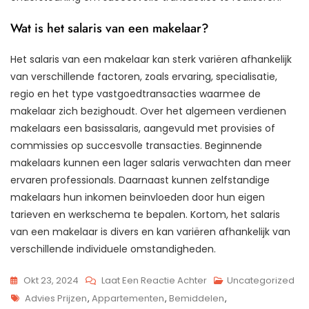
Wat is het salaris van een makelaar?
Het salaris van een makelaar kan sterk variëren afhankelijk
van verschillende factoren, zoals ervaring, specialisatie,
regio en het type vastgoedtransacties waarmee de
makelaar zich bezighoudt. Over het algemeen verdienen
makelaars een basissalaris, aangevuld met provisies of
commissies op succesvolle transacties. Beginnende
makelaars kunnen een lager salaris verwachten dan meer
ervaren professionals. Daarnaast kunnen zelfstandige
makelaars hun inkomen beïnvloeden door hun eigen
tarieven en werkschema te bepalen. Kortom, het salaris
van een makelaar is divers en kan variëren afhankelijk van
verschillende individuele omstandigheden.
Op
Okt 23, 2024
Laat Een Reactie Achter
Uncategorized
Tags
De
Advies Prijzen
,
Appartementen
,
Bemiddelen
,