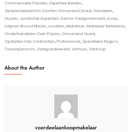
Betekenis
Commerciële Panden
,
Expertise Bieden
,
Van
Gespecialiseerd In Soorten Onroerend Goed
,
Handelen
,
Een
Huizen
,
Juridische Aspecten
,
Kennis Vastgoedmarkt
,
Koop
,
Makelaar
Latijnse Woord Macer
,
Locaties
,
Makelaar
,
Makelaar Betekenis
,
In
Onderhandelen Over Prijzen
,
Onroerend Goed
,
De
Opstellen Van Contracten
,
Professional
,
Specifieke Regio's
,
Vastgoedwereld
Tussenpersoon
,
Vastgoedwereld
,
Verhuur
,
Verkoop
About the Author
voordeelaankoopmakelaar