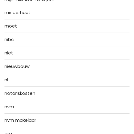
minderhout
moet
nibc
niet
nieuwbouw
nl
notariskosten
nvm
nvm makelaar
om