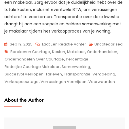
een makelaar. Zorg ervoor dat je duidelijkheid hebt over de
totale kosten, inclusief eventuele BTW, om verrassingen
achteraf te voorkomen. Transparantie over deze kwestie
draagt bij aan een soepele en heldere samenwerking met
je makelaar tijdens het verkoopproces van je woning.
Op
Sep 19, 2025
Laat Een Reactie Achter
Uncategorized
Tags
Alles
Berekenen Courtage
,
Kosten
,
Makelaar
,
Onderhandelen
,
Wat
Onderhandelen Over Courtage
,
Percentage
,
Je
Redelijke Courtage Makelaar
,
Samenwerking
,
Moet
Succesvol Verkopen
,
Tarieven
,
Transparantie
,
Vergoeding
,
Weten
Verkoopcourtage
,
Verrassingen Vermijden
,
Voorwaarden
Over
Verkoopcourtage
About the Author
Bij
Het
Verkopen
Van