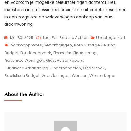
en voorkom je mogelijke teleurstellingen achteraf. Het
investeren in professioneel advies kan uiteindelijk resulteren
in een zorgeloze en weloverwogen aankoop van jouw
droomwoning.
Op
Mei 30, 2025
Laat Een Reactie Achter
Uncategorized
Tags
Praktische
Aankoopproces
,
Bezichtigingen
,
Bouwkundige Keuring
,
Gids
Budget
,
Buurtonderzoek
,
Financiën
,
Financiering
,
Voor
Geschikte Woningen
,
Gids
,
Huizenkopers
,
Het
Juridische Afhandeling
,
Onderhandelen
,
Onderzoek
,
Kopen
Realistisch Budget
,
Voorzieningen
,
Wensen
,
Wonen Kopen
Van
Jouw
About the Author
Droomwoning