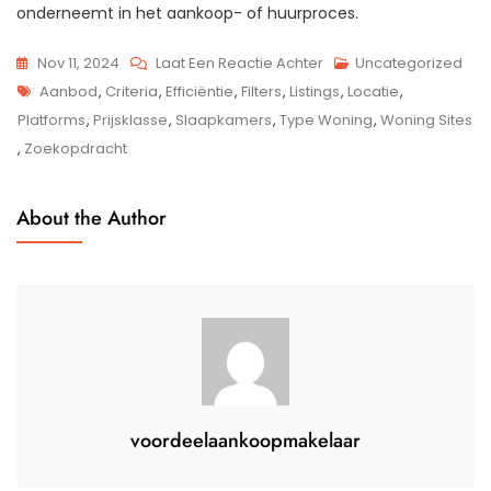
onderneemt in het aankoop- of huurproces.
Op
Nov 11, 2024
Laat Een Reactie Achter
Uncategorized
Tags
Ontdek
Aanbod
,
Criteria
,
Efficiëntie
,
Filters
,
Listings
,
Locatie
,
De
Platforms
,
Prijsklasse
,
Slaapkamers
,
Type Woning
,
Woning Sites
Beste
,
Zoekopdracht
Woning
Sites
About the Author
Voor
Jouw
Ideale
Thuis
voordeelaankoopmakelaar