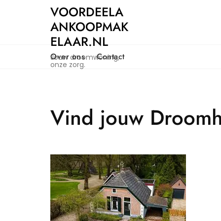
Naar
VOORDEELA
de
ANKOOPMAK
inhoud
ELAAR.NL
gaan
Over ons
Contact
Jouw droomwoning,
onze zorg.
Vind jouw Droomh