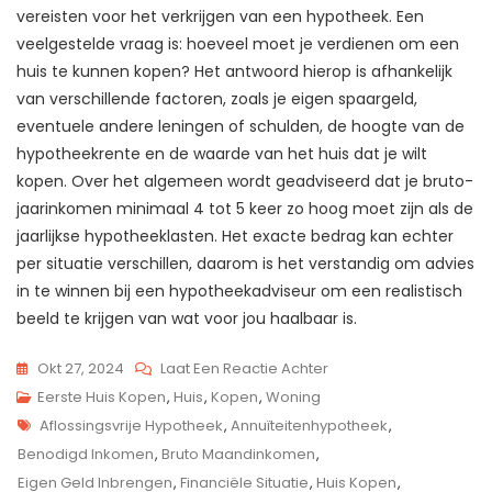
vereisten voor het verkrijgen van een hypotheek. Een
veelgestelde vraag is: hoeveel moet je verdienen om een
huis te kunnen kopen? Het antwoord hierop is afhankelijk
van verschillende factoren, zoals je eigen spaargeld,
eventuele andere leningen of schulden, de hoogte van de
hypotheekrente en de waarde van het huis dat je wilt
kopen. Over het algemeen wordt geadviseerd dat je bruto-
jaarinkomen minimaal 4 tot 5 keer zo hoog moet zijn als de
jaarlijkse hypotheeklasten. Het exacte bedrag kan echter
per situatie verschillen, daarom is het verstandig om advies
in te winnen bij een hypotheekadviseur om een realistisch
beeld te krijgen van wat voor jou haalbaar is.
Op
Okt 27, 2024
Laat Een Reactie Achter
Alles
Eerste Huis Kopen
,
Huis
,
Kopen
,
Woning
Tags
Wat
Aflossingsvrije Hypotheek
,
Annuïteitenhypotheek
,
Je
Benodigd Inkomen
,
Bruto Maandinkomen
,
Moet
Eigen Geld Inbrengen
,
Financiële Situatie
,
Huis Kopen
,