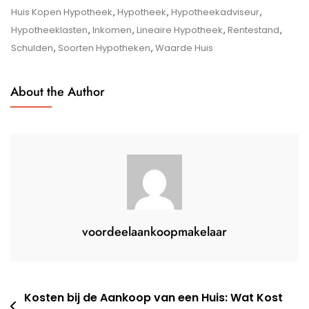
Weten
Huis Kopen Hypotheek
,
Hypotheek
,
Hypotheekadviseur
,
Over
Hypotheeklasten
,
Inkomen
,
Lineaire Hypotheek
,
Rentestand
,
Het
Schulden
,
Soorten Hypotheken
,
Waarde Huis
Kopen
Van
About the Author
Een
Huis
En
Het
Regelen
Van
Een
Hypotheek
voordeelaankoopmakelaar
Berichtnavigatie
Kosten bij de Aankoop van een Huis: Wat Kost