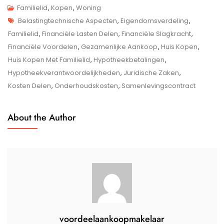
Samen
Familielid
,
Kopen
,
Woning
Tags
Een
Belastingtechnische Aspecten
,
Eigendomsverdeling
,
Huis
Familielid
,
Financiële Lasten Delen
,
Financiële Slagkracht
,
Kopen
Financiële Voordelen
,
Gezamenlijke Aankoop
,
Huis Kopen
,
Met
Huis Kopen Met Familielid
,
Hypotheekbetalingen
,
Een
Hypotheekverantwoordelijkheden
,
Juridische Zaken
,
Familielid:
Kosten Delen
,
Onderhoudskosten
,
Samenlevingscontract
Tips
En
About the Author
Aandachtspunten
voordeelaankoopmakelaar