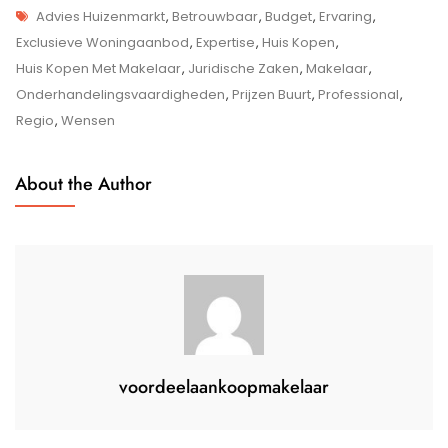
Tags
Een
Advies Huizenmarkt
,
Betrouwbaar
,
Budget
,
Ervaring
,
Huis
Exclusieve Woningaanbod
,
Expertise
,
Huis Kopen
,
Kopen
Huis Kopen Met Makelaar
,
Juridische Zaken
,
Makelaar
,
Met
Onderhandelingsvaardigheden
,
Prijzen Buurt
,
Professional
,
Behulp
Regio
,
Wensen
Van
Een
About the Author
Makelaar
voordeelaankoopmakelaar